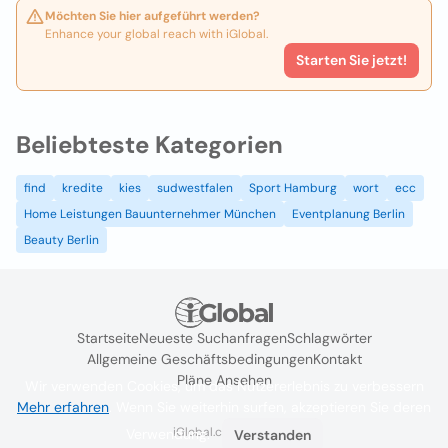
Möchten Sie hier aufgeführt werden?
Enhance your global reach with iGlobal.
Starten Sie jetzt!
Beliebteste Kategorien
find
kredite
kies
sudwestfalen
Sport Hamburg
wort
ecc
Home Leistungen Bauunternehmer München
Eventplanung Berlin
Beauty Berlin
Startseite
Neueste Suchanfragen
Schlagwörter
Allgemeine Geschäftsbedingungen
Kontakt
Pläne Ansehen
Wir verwenden Cookies, um das Nutzererlebnis zu verbessern
Mehr erfahren
. Wenn Sie weiterhin surfen, akzeptieren Sie deren
iGlobal.co @ 2024
Verwendung.
Verstanden