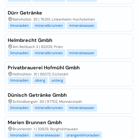
Dürr Getränke
Bahnhofstr. 35 | 76351, Linkenheim-hochstetten
limonaden
mineralbrunnen
mineralwasser
Helmbrecht Gmbh
Am Reitbach 3 | 83209, Prien
limonaden
mineralbrunnen
mineralwasser
Privatbrauerei Hofmühl Gmbh
Hofmühlstr. 10 | 85072, Eichstätt
limonaden
oberg
unterg
Dünisch Getränke Gmbh
Schindbergstr. 30 | 97702, Münnerstadt
limonaden
mineralbrunnen
mineralwasser
Marien Brunnen Gmbh
Brunnenstr. 1 | 33829, Borgholzhausen
limonaden
mineralwasser
orangenlimonaden