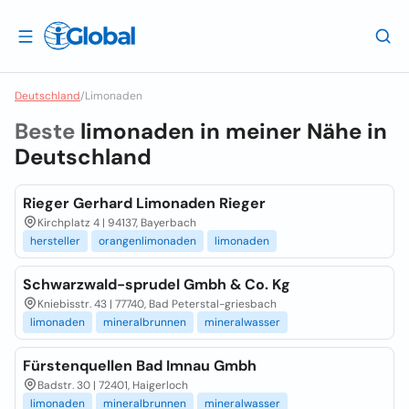
Deutschland
/
Limonaden
Beste
limonaden in meiner Nähe in
Deutschland
Rieger Gerhard Limonaden Rieger
Kirchplatz 4 | 94137, Bayerbach
hersteller
orangenlimonaden
limonaden
Schwarzwald-sprudel Gmbh & Co. Kg
Kniebisstr. 43 | 77740, Bad Peterstal-griesbach
limonaden
mineralbrunnen
mineralwasser
Fürstenquellen Bad Imnau Gmbh
Badstr. 30 | 72401, Haigerloch
limonaden
mineralbrunnen
mineralwasser