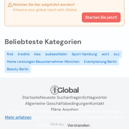
Möchten Sie hier aufgeführt werden?
Enhance your global reach with iGlobal.
Starten Sie jetzt!
Beliebteste Kategorien
find
kredite
kies
sudwestfalen
Sport Hamburg
wort
ecc
Home Leistungen Bauunternehmer München
Eventplanung Berlin
Beauty Berlin
Startseite
Neueste Suchanfragen
Schlagwörter
Allgemeine Geschäftsbedingungen
Kontakt
Pläne Ansehen
Wir verwenden Cookies, um das Nutzererlebnis zu verbessern
Mehr erfahren
. Wenn Sie weiterhin surfen, akzeptieren Sie deren
iGlobal.co @ 2024
Verwendung.
Verstanden