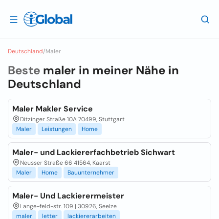
Deutschland
/
Maler
Beste
maler in meiner Nähe in
Deutschland
Maler Makler Service
Ditzinger Straße 10A 70499, Stuttgart
Maler
Leistungen
Home
Maler- und Lackiererfachbetrieb Sichwart
Neusser Straße 66 41564, Kaarst
Maler
Home
Bauunternehmer
Maler- Und Lackierermeister
Lange-feld-str. 109 | 30926, Seelze
maler
letter
lackiererarbeiten