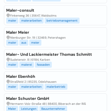
Maler-consult
Finkenweg 36 | 35647, Waldsolms
maler
malerarbeiten
betriebsmanagement
Maler Meier
Nienburger Str. 19 | 32469, Petershagen
maler
aus
meier
Maler- Und Lackiermeister Thomas Schmitt
Sudetenstr. 8 | 61184, Karben
maler
malerei
fassaden
Maler Ebenhöh
Straßfeld 2 | 85235, Odelzhausen
maler
malerarbeiten
malerbetrieb
Maler Schuster GmbH
Hermann-Volz-Straße 48 | 88400, Biberach an der Riß
Maler
Leistungen
Bauunternehmer