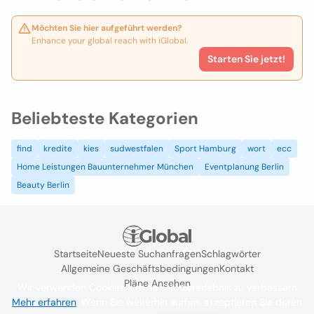
Möchten Sie hier aufgeführt werden?
Enhance your global reach with iGlobal.
Starten Sie jetzt!
Beliebteste Kategorien
find
kredite
kies
sudwestfalen
Sport Hamburg
wort
ecc
Home Leistungen Bauunternehmer München
Eventplanung Berlin
Beauty Berlin
Startseite
Neueste Suchanfragen
Schlagwörter
Allgemeine Geschäftsbedingungen
Kontakt
Pläne Ansehen
Wir verwenden Cookies, um das Nutzererlebnis zu verbessern
Mehr erfahren
. Wenn Sie weiterhin surfen, akzeptieren Sie deren