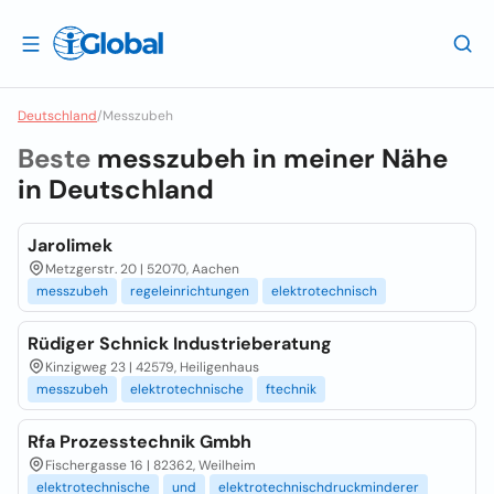
Deutschland
/
Messzubeh
Beste
messzubeh in meiner Nähe
in
Deutschland
Jarolimek
Metzgerstr. 20 | 52070, Aachen
messzubeh
regeleinrichtungen
elektrotechnisch
Rüdiger Schnick Industrieberatung
Kinzigweg 23 | 42579, Heiligenhaus
messzubeh
elektrotechnische
ftechnik
Rfa Prozesstechnik Gmbh
Fischergasse 16 | 82362, Weilheim
elektrotechnische
und
elektrotechnischdruckminderer