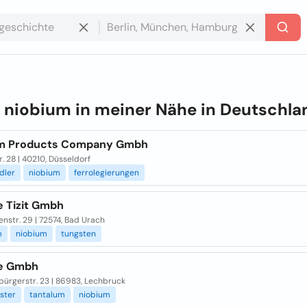
e
niobium in meiner Nähe in
Deutschla
m Products Company Gmbh
r. 28 | 40210, Düsseldorf
dler
niobium
ferrolegierungen
e Tizit Gmbh
nstr. 29 | 72574, Bad Urach
m
niobium
tungsten
e Gmbh
bürgerstr. 23 | 86983, Lechbruck
ister
tantalum
niobium