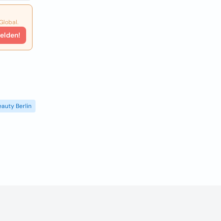
Global.
elden!
eauty Berlin