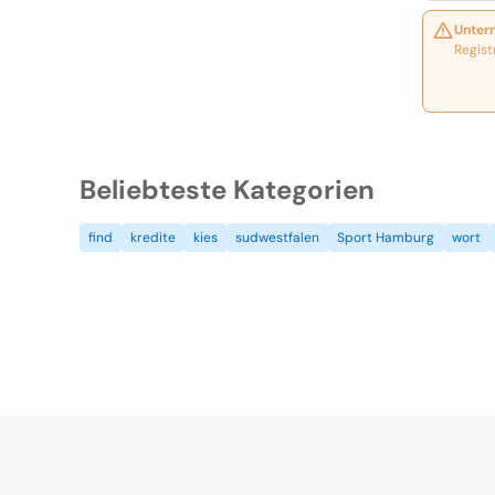
Unter
Regist
Beliebteste Kategorien
find
kredite
kies
sudwestfalen
Sport Hamburg
wort