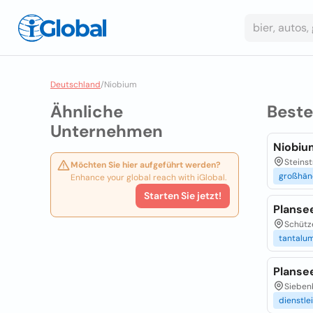
Deutschland
/
Niobium
Ähnliche
Best
Unternehmen
Niobiu
Steinst
Möchten Sie hier aufgeführt werden?
großhän
Enhance your global reach with iGlobal.
Starten Sie jetzt!
Planse
Schütze
tantalu
Planse
Sieben
dienstle