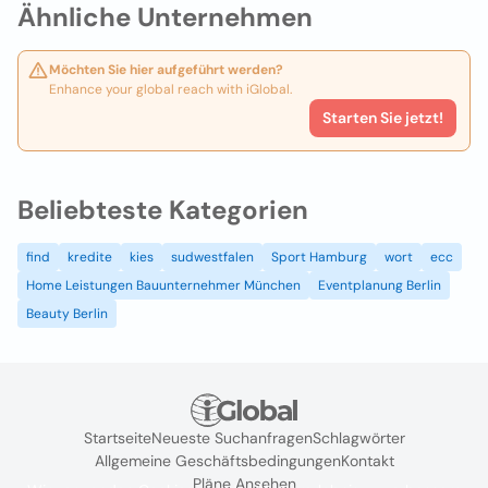
Ähnliche Unternehmen
Möchten Sie hier aufgeführt werden?
Enhance your global reach with iGlobal.
Starten Sie jetzt!
Beliebteste Kategorien
find
kredite
kies
sudwestfalen
Sport Hamburg
wort
ecc
Home Leistungen Bauunternehmer München
Eventplanung Berlin
Beauty Berlin
Startseite
Neueste Suchanfragen
Schlagwörter
Allgemeine Geschäftsbedingungen
Kontakt
Pläne Ansehen