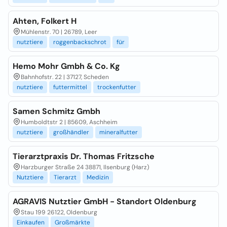
Ahten, Folkert H
Mühlenstr. 70 | 26789, Leer
nutztiere
roggenbackschrot
für
Hemo Mohr Gmbh & Co. Kg
Bahnhofstr. 22 | 37127, Scheden
nutztiere
futtermittel
trockenfutter
Samen Schmitz Gmbh
Humboldtstr 2 | 85609, Aschheim
nutztiere
großhändler
mineralfutter
Tierarztpraxis Dr. Thomas Fritzsche
Harzburger Straße 24 38871, Ilsenburg (Harz)
Nutztiere
Tierarzt
Medizin
AGRAVIS Nutztier GmbH - Standort Oldenburg
Stau 199 26122, Oldenburg
Einkaufen
Großmärkte