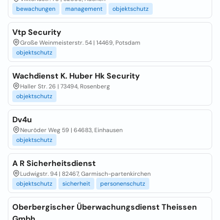
bewachungen
management
objektschutz
Vtp Security
Große Weinmeisterstr. 54 | 14469, Potsdam
objektschutz
Wachdienst K. Huber Hk Security
Haller Str. 26 | 73494, Rosenberg
objektschutz
Dv4u
Neuröder Weg 59 | 64683, Einhausen
objektschutz
A R Sicherheitsdienst
Ludwigstr. 94 | 82467, Garmisch-partenkirchen
objektschutz
sicherheit
personenschutz
Oberbergischer Überwachungsdienst Theissen
Gmbh