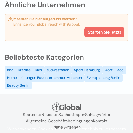
Ähnliche Unternehmen
Möchten Sie hier aufgeführt werden?
Enhance your global reach with iGlobal.
Starten Sie jetzt!
Beliebteste Kategorien
find
kredite
kies
sudwestfalen
Sport Hamburg
wort
ecc
Home Leistungen Bauunternehmer München
Eventplanung Berlin
Beauty Berlin
Startseite
Neueste Suchanfragen
Schlagwörter
Allgemeine Geschäftsbedingungen
Kontakt
Pläne Ansehen
Wir verwenden Cookies, um das Nutzererlebnis zu verbessern