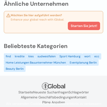
Ähnliche Unternehmen
Möchten Sie hier aufgeführt werden?
Enhance your global reach with iGlobal.
Starten Sie jetzt!
Beliebteste Kategorien
find
kredite
kies
sudwestfalen
Sport Hamburg
wort
ecc
Home Leistungen Bauunternehmer München
Eventplanung Berlin
Beauty Berlin
Startseite
Neueste Suchanfragen
Schlagwörter
Allgemeine Geschäftsbedingungen
Kontakt
Pläne Ansehen
Wir verwenden Cookies, um das Nutzererlebnis zu verbessern