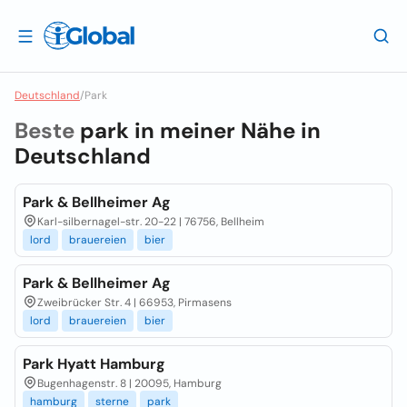
Deutschland
/
Park
Beste
park in meiner Nähe in
Deutschland
Park & Bellheimer Ag
Karl-silbernagel-str. 20-22 | 76756, Bellheim
lord
brauereien
bier
Park & Bellheimer Ag
Zweibrücker Str. 4 | 66953, Pirmasens
lord
brauereien
bier
Park Hyatt Hamburg
Bugenhagenstr. 8 | 20095, Hamburg
hamburg
sterne
park