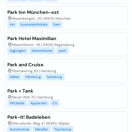
Park Inn München-ost
Musenbergstr. 25 | 81929, München
inn
busreisenhotels
fuer
Park Hotel Maximilian
Maximilianstr. 28 | 93047, Regensburg
tagungen
dienstleister
park
Park and Cruise
Überseering 30 | Hamburg
Hafen
Hamburg
hamburg
Park + Tank
Neuer Wall 75 | Hamburg
Wickede
Apparate
Co
Park-it! Badeleben
Ellersdorfer Weg 4 | 39393, Völpke
Automotive
Händler
Tourismus