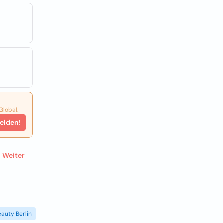
Global.
elden!
Weiter
eauty Berlin