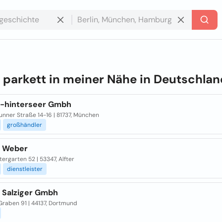
e
parkett in meiner Nähe in
Deutschlan
t-hinterseer Gmbh
unner Straße 14-16 | 81737, München
großhändler
t Weber
tergarten 52 | 53347, Alfter
dienstleister
t Salziger Gmbh
Graben 91 | 44137, Dortmund