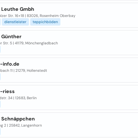
t Leuthe Gmbh
lzer Str. 16+18 | 83026, Rosenheim Oberbay
dienstleister
teppichböden
t Günther
r Str. 5 | 41179, Mönchengladbach
-info.de
ach 11 | 21279, Hollenstedt
-riess
dstr. 34 | 12683, Berlin
t Schnäppchen
g 2 | 25842, Langenhorn