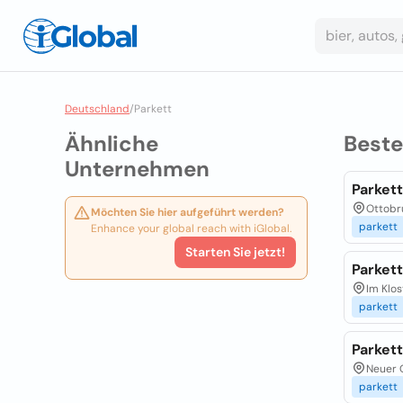
Deutschland
/
Parkett
Ähnliche
Best
Unternehmen
Parket
Ottobr
Möchten Sie hier aufgeführt werden?
parkett
Enhance your global reach with iGlobal.
Starten Sie jetzt!
Parket
Im Klos
parkett
Parket
Neuer 
parkett