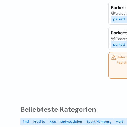
Parket
Waldst
parkett
Parket
Riedstr
parkett
Unter
Regist
Beliebteste Kategorien
find
kredite
kies
sudwestfalen
Sport Hamburg
wort