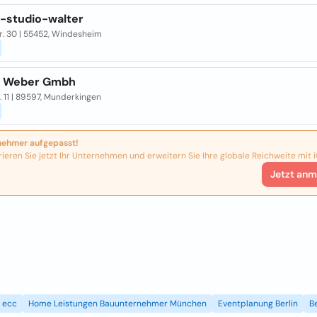
t-studio-walter
r. 30 | 55452, Windesheim
t Weber Gmbh
. 11 | 89597, Munderkingen
nehmer aufgepasst!
rieren Sie jetzt Ihr Unternehmen und erweitern Sie Ihre globale Reichweite mit i
Jetzt anm
ecc
Home Leistungen Bauunternehmer München
Eventplanung Berlin
B