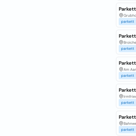
Parket
Grubho
parkett
Parket
Broiche
parkett
Parkett
Am Aarb
parkett
Parkett
Irmfrie
parkett
Parket
Bahnwe
parkett