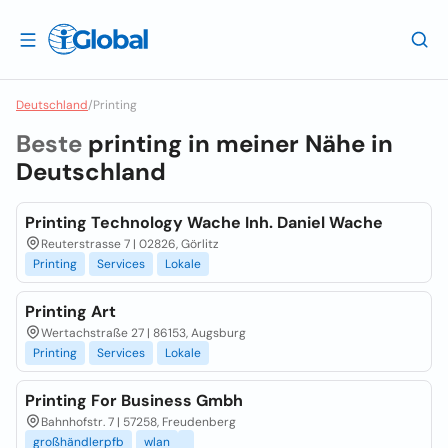
Deutschland
/
Printing
Beste
printing in meiner Nähe in
Deutschland
Printing Technology Wache Inh. Daniel Wache
Reuterstrasse 7 | 02826, Görlitz
Printing
Services
Lokale
Printing Art
Wertachstraße 27 | 86153, Augsburg
Printing
Services
Lokale
Printing For Business Gmbh
Bahnhofstr. 7 | 57258, Freudenberg
großhändlerpfb
wlan