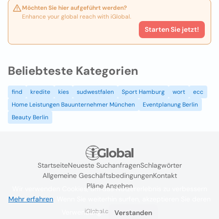
Möchten Sie hier aufgeführt werden?
Enhance your global reach with iGlobal.
Starten Sie jetzt!
Beliebteste Kategorien
find
kredite
kies
sudwestfalen
Sport Hamburg
wort
ecc
Home Leistungen Bauunternehmer München
Eventplanung Berlin
Beauty Berlin
Startseite
Neueste Suchanfragen
Schlagwörter
Allgemeine Geschäftsbedingungen
Kontakt
Pläne Ansehen
Wir verwenden Cookies, um das Nutzererlebnis zu verbessern
Mehr erfahren
. Wenn Sie weiterhin surfen, akzeptieren Sie deren
iGlobal.co @ 2024
Verwendung.
Verstanden