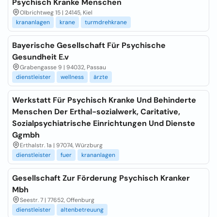
Psychisch Kranke Menschen
Olbrichtweg 15 | 24145, Kiel
krananlagen
krane
turmdrehkrane
Bayerische Gesellschaft Für Psychische
Gesundheit E.v
Grabengasse 9 | 94032, Passau
dienstleister
wellness
ärzte
Werkstatt Für Psychisch Kranke Und Behinderte
Menschen Der Erthal-sozialwerk, Caritative,
Sozialpsychiatrische Einrichtungen Und Dienste
Ggmbh
Erthalstr. 1a | 97074, Würzburg
dienstleister
fuer
krananlagen
Gesellschaft Zur Förderung Psychisch Kranker
Mbh
Seestr. 7 | 77652, Offenburg
dienstleister
altenbetreuung