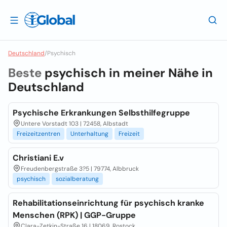
Deutschland
/
Psychisch
Beste
psychisch in meiner Nähe in
Deutschland
Psychische Erkrankungen Selbsthilfegruppe
Untere Vorstadt 103 | 72458, Albstadt
Freizeitzentren
Unterhaltung
Freizeit
Christiani E.v
Freudenbergstraße 3?5 | 79774, Albbruck
psychisch
sozialberatung
Rehabilitationseinrichtung für psychisch kranke
Menschen (RPK) | GGP-Gruppe
Clara-Zetkin-Straße 16 | 18069, Rostock