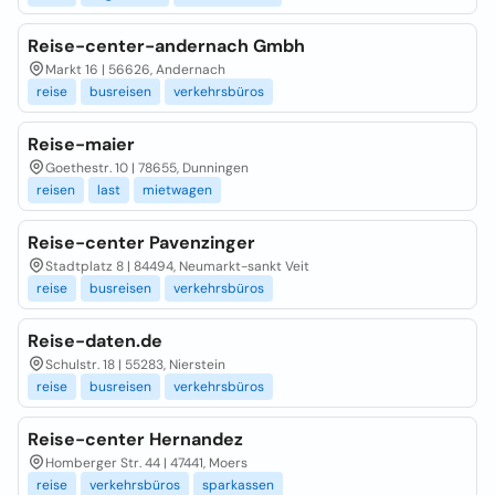
Reise-center-andernach Gmbh
Markt 16 | 56626, Andernach
reise
busreisen
verkehrsbüros
Reise-maier
Goethestr. 10 | 78655, Dunningen
reisen
last
mietwagen
Reise-center Pavenzinger
Stadtplatz 8 | 84494, Neumarkt-sankt Veit
reise
busreisen
verkehrsbüros
Reise-daten.de
Schulstr. 18 | 55283, Nierstein
reise
busreisen
verkehrsbüros
Reise-center Hernandez
Homberger Str. 44 | 47441, Moers
reise
verkehrsbüros
sparkassen