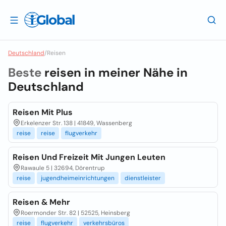
Deutschland
/
Reisen
Beste
reisen in meiner Nähe in
Deutschland
Reisen Mit Plus
Erkelenzer Str. 138 | 41849, Wassenberg
reise
reise
flugverkehr
Reisen Und Freizeit Mit Jungen Leuten
Rawaule 5 | 32694, Dörentrup
reise
jugendheimeinrichtungen
dienstleister
Reisen & Mehr
Roermonder Str. 82 | 52525, Heinsberg
reise
flugverkehr
verkehrsbüros