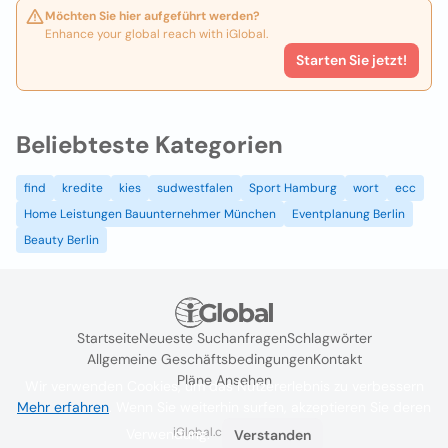
Möchten Sie hier aufgeführt werden?
Enhance your global reach with iGlobal.
Starten Sie jetzt!
Beliebteste Kategorien
find
kredite
kies
sudwestfalen
Sport Hamburg
wort
ecc
Home Leistungen Bauunternehmer München
Eventplanung Berlin
Beauty Berlin
Startseite
Neueste Suchanfragen
Schlagwörter
Allgemeine Geschäftsbedingungen
Kontakt
Pläne Ansehen
Wir verwenden Cookies, um das Nutzererlebnis zu verbessern
Mehr erfahren
. Wenn Sie weiterhin surfen, akzeptieren Sie deren
iGlobal.co @ 2024
Verwendung.
Verstanden