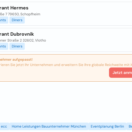
rant Hermes
aße 7 79650, Schopfheim
ants
Diners
rant Dubrovnik
ener Straße 2 32602, Vlotho
ants
Diners
nehmer aufgepasst!
rieren Sie jetzt Ihr Unternehmen und erweitern Sie Ihre globale Reichweite mit i
Jetzt anm
ecc
Home Leistungen Bauunternehmer München
Eventplanung Berlin
B