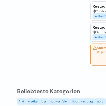
Restau
Torstr
Restaur
Restau
Salzufl
Restaur
Unter
Regist
Beliebteste Kategorien
find
kredite
kies
sudwestfalen
Sport Hamburg
wort