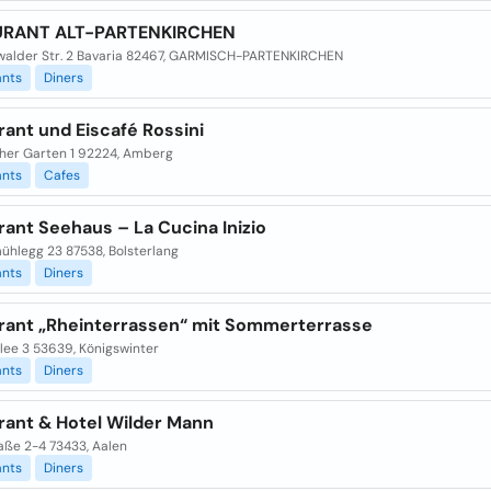
URANT ALT-PARTENKIRCHEN
walder Str. 2 Bavaria 82467, GARMISCH-PARTENKIRCHEN
ants
Diners
ant und Eiscafé Rossini
cher Garten 1 92224, Amberg
ants
Cafes
ant Seehaus – La Cucina Inizio
ühlegg 23 87538, Bolsterlang
ants
Diners
rant „Rheinterrassen“ mit Sommerterrasse
lee 3 53639, Königswinter
ants
Diners
rant & Hotel Wilder Mann
aße 2-4 73433, Aalen
ants
Diners