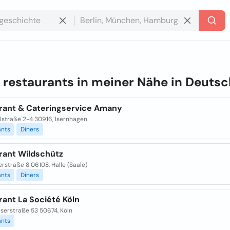
e
restaurants in meiner Nähe in
Deutsc
rant & Cateringservice Amany
lstraße 2-4 30916, Isernhagen
ants
Diners
rant Wildschütz
rstraße 8 06108, Halle (Saale)
ants
Diners
rant La Société Köln
userstraße 53 50674, Köln
ants