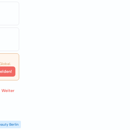
Global.
elden!
Weiter
eauty Berlin