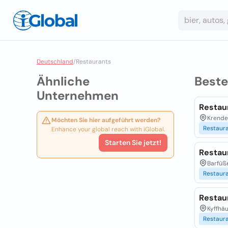
Deutschland
/
Restaurants
Ähnliche
Best
Unternehmen
Restau
Krende
Möchten Sie hier aufgeführt werden?
Restaur
Enhance your global reach with iGlobal.
Starten Sie jetzt!
Restau
Barfüße
Restaur
Restau
Kyffhä
Restaur