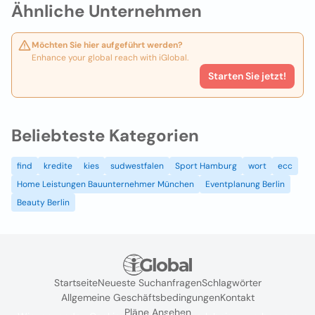
Ähnliche Unternehmen
Möchten Sie hier aufgeführt werden?
Enhance your global reach with iGlobal.
Starten Sie jetzt!
Beliebteste Kategorien
find
kredite
kies
sudwestfalen
Sport Hamburg
wort
ecc
Home Leistungen Bauunternehmer München
Eventplanung Berlin
Beauty Berlin
Startseite
Neueste Suchanfragen
Schlagwörter
Allgemeine Geschäftsbedingungen
Kontakt
Pläne Ansehen