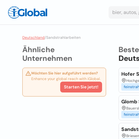
Deutschland
/
Sandstrahlarbeiten
Ähnliche
Best
Unternehmen
Deut
Möchten Sie hier aufgeführt werden?
Hofer 
Enhance your global reach with iGlobal.
Hochge
Starten Sie jetzt!
feinstra
Glomb 
Bauers
feinstra
Sandst
Briese