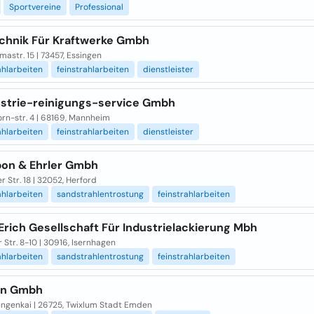
Sportvereine
Professional
echnik Für Kraftwerke Gmbh
astr. 15 | 73457, Essingen
hlarbeiten
feinstrahlarbeiten
dienstleister
dustrie-reinigungs-service Gmbh
rn-str. 4 | 68169, Mannheim
hlarbeiten
feinstrahlarbeiten
dienstleister
on & Ehrler Gmbh
er Str. 18 | 32052, Herford
hlarbeiten
sandstrahlentrostung
feinstrahlarbeiten
Erich Gesellschaft Für Industrielackierung Mbh
r Str. 8-10 | 30916, Isernhagen
hlarbeiten
sandstrahlentrostung
feinstrahlarbeiten
an Gmbh
ngenkai | 26725, Twixlum Stadt Emden