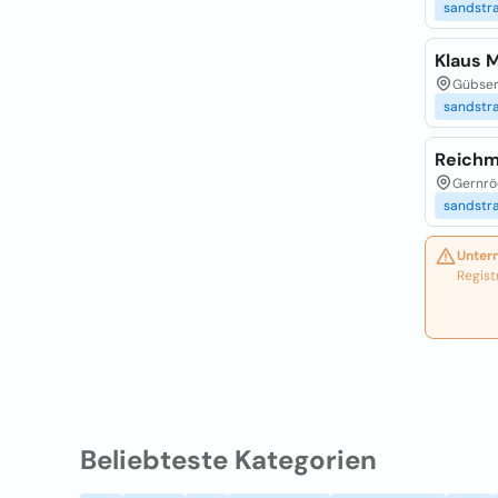
sandstra
Klaus 
Gübser
sandstra
Reichm
Gernröd
sandstra
Unter
Regist
Beliebteste Kategorien