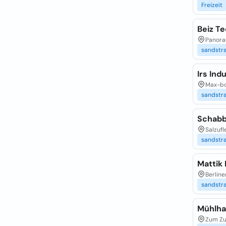
Freizeit
Beiz T
Panoram
sandstra
Irs In
Max-bo
sandstra
Schabb
Salzufl
sandstra
Mattik 
Berline
sandstra
Mühlh
Zum Zu