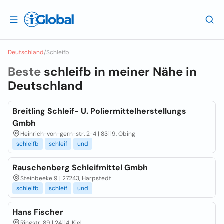
Deutschland
/
Schleifb
Beste
schleifb in meiner Nähe in
Deutschland
Breitling Schleif- U. Poliermittelherstellungs
Gmbh
Heinrich-von-gern-str. 2-4 | 83119, Obing
schleifb
schleif
und
Rauschenberg Schleifmittel Gmbh
Steinbeeke 9 | 27243, Harpstedt
schleifb
schleif
und
Hans Fischer
Ringstr. 89 | 24114, Kiel