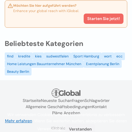
Möchten Sie hier aufgeführt werden?
Enhance your global reach with iGlobal.
Starten Sie jetzt!
Beliebteste Kategorien
find
kredite
kies
sudwestfalen
Sport Hamburg
wort
ecc
Home Leistungen Bauunternehmer München
Eventplanung Berlin
Beauty Berlin
Startseite
Neueste Suchanfragen
Schlagwörter
Allgemeine Geschäftsbedingungen
Kontakt
Pläne Ansehen
Wir verwenden Cookies, um das Nutzererlebnis zu verbessern
Mehr erfahren
. Wenn Sie weiterhin surfen, akzeptieren Sie deren
iGlobal.co @ 2024
Verwendung.
Verstanden