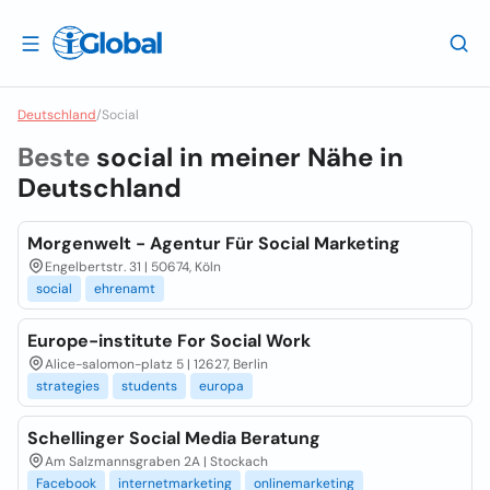
Deutschland
/
Social
Beste
social in meiner Nähe in
Deutschland
Morgenwelt - Agentur Für Social Marketing
Engelbertstr. 31 | 50674, Köln
social
ehrenamt
Europe-institute For Social Work
Alice-salomon-platz 5 | 12627, Berlin
strategies
students
europa
Schellinger Social Media Beratung
Am Salzmannsgraben 2A | Stockach
Facebook
internetmarketing
onlinemarketing