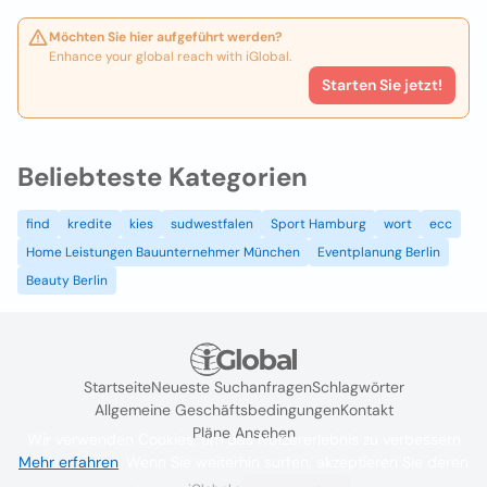
Möchten Sie hier aufgeführt werden?
Enhance your global reach with iGlobal.
Starten Sie jetzt!
Beliebteste Kategorien
find
kredite
kies
sudwestfalen
Sport Hamburg
wort
ecc
Home Leistungen Bauunternehmer München
Eventplanung Berlin
Beauty Berlin
Startseite
Neueste Suchanfragen
Schlagwörter
Allgemeine Geschäftsbedingungen
Kontakt
Pläne Ansehen
Wir verwenden Cookies, um das Nutzererlebnis zu verbessern
Mehr erfahren
. Wenn Sie weiterhin surfen, akzeptieren Sie deren