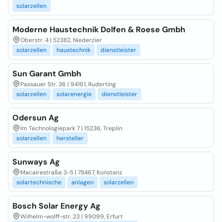
solarzellen
Moderne Haustechnik Dolfen & Roese Gmbh
Oberstr. 4 | 52382, Niederzier
solarzellen
haustechnik
dienstleister
Sun Garant Gmbh
Passauer Str. 36 | 94161, Ruderting
solarzellen
solarenergie
dienstleister
Odersun Ag
Im Technologiepark 7 | 15236, Treplin
solarzellen
hersteller
Sunways Ag
Macairestraße 3-5 | 78467, Konstanz
solartechnische
anlagen
solarzellen
Bosch Solar Energy Ag
Wilhelm-wolff-str. 23 | 99099, Erfurt