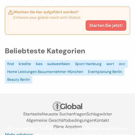
Möchten Sie hier aufgeführt werden?
Enhance your global reach with iGlobal.
Starten Sie jetzt!
Beliebteste Kategorien
find
kredite
kies
sudwestfalen
Sport Hamburg
wort
ecc
Home Leistungen Bauunternehmer München
Eventplanung Berlin
Beauty Berlin
Startseite
Neueste Suchanfragen
Schlagwörter
Allgemeine Geschäftsbedingungen
Kontakt
Pläne Ansehen
Wir verwenden Cookies, um das Nutzererlebnis zu verbessern
Mehr erfahren
. Wenn Sie weiterhin surfen, akzeptieren Sie deren