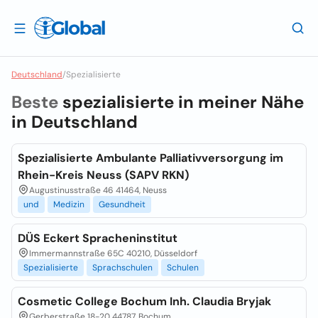
Deutschland
/
Spezialisierte
Beste
spezialisierte in meiner Nähe
in
Deutschland
Spezialisierte Ambulante Palliativversorgung im
Rhein-Kreis Neuss (SAPV RKN)
Augustinusstraße 46 41464, Neuss
und
Medizin
Gesundheit
DÜS Eckert Spracheninstitut
Immermannstraße 65C 40210, Düsseldorf
Spezialisierte
Sprachschulen
Schulen
Cosmetic College Bochum Inh. Claudia Bryjak
Gerberstraße 18-20 44787, Bochum