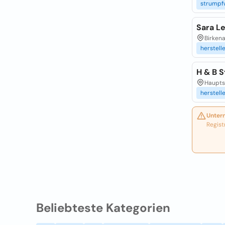
strumpf
Sara L
Birkena
herstell
H & B 
Haupts
herstell
Unter
Regist
Beliebteste Kategorien