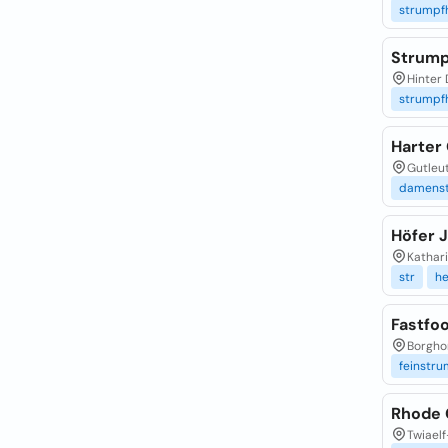
strumpf
Strump
Hinter 
strumpf
Harter
Gutleut
damenst
Höfer 
Kathari
str
he
Fastfo
Borghor
feinstr
Rhode 
Twiaelf