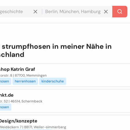
e
strumpfhosen in meiner Nähe in
schland
hop Katrin Graf
torstr. 8 | 87700, Memmingen
hosen
herrenhosen
kinderschuhe
nkt.de
tr. 52 | 46514, Schermbeck
hosen
 Design/konzepte
Weidäckern 7 | 88171, Weiler-simmerberg