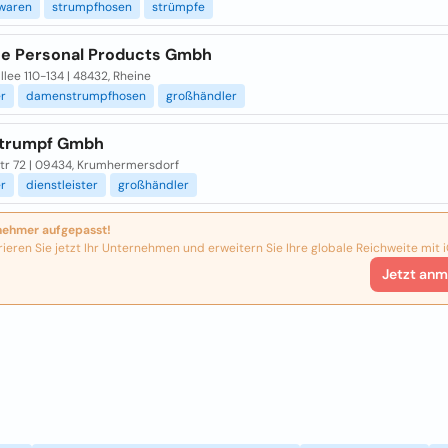
waren
strumpfhosen
strümpfe
ee Personal Products Gmbh
llee 110-134 | 48432, Rheine
er
damenstrumpfhosen
großhändler
Strumpf Gmbh
tr 72 | 09434, Krumhermersdorf
er
dienstleister
großhändler
nehmer aufgepasst!
rieren Sie jetzt Ihr Unternehmen und erweitern Sie Ihre globale Reichweite mit i
Jetzt anm