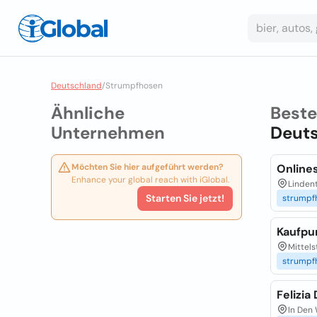
Deutschland
/
Strumpfhosen
Ähnliche
Best
Unternehmen
Deut
Möchten Sie hier aufgeführt werden?
Onlines
Enhance your global reach with iGlobal.
Linden
Starten Sie jetzt!
strumpf
Kaufpu
Mittels
strumpf
Felizia
In Den 