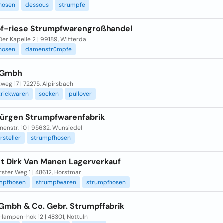
hosen
dessous
strümpfe
f-riese Strumpfwarengroßhandel
Der Kapelle 2 | 99189, Witterda
hosen
damenstrümpfe
 Gmbh
weg 17 | 72275, Alpirsbach
rickwaren
socken
pullover
Jürgen Strumpfwarenfabrik
nenstr. 10 | 95632, Wunsiedel
rsteller
strumpfhosen
ot Dirk Van Manen Lagerverkauf
ster Weg 1 | 48612, Horstmar
umpfhosen
strumpfwaren
strumpfhosen
Gmbh & Co. Gebr. Strumpffabrik
-lampen-hok 12 | 48301, Nottuln