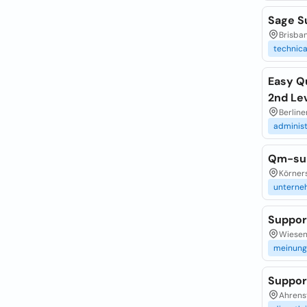
Sage S
Brisban
technica
Easy Qu
2nd Le
Berline
administ
Qm-su
Körner
unterne
Suppo
Wiesens
meinung
Suppor
Ahrens