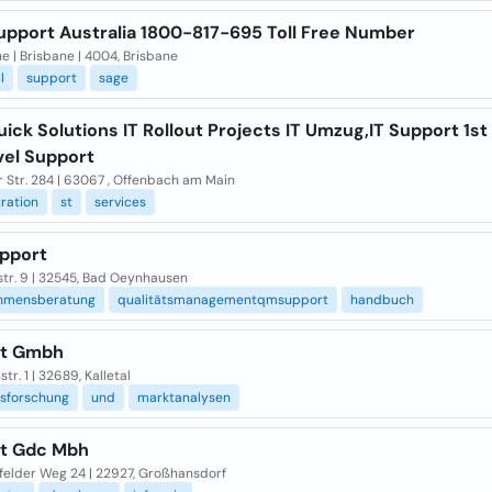
upport Australia 1800-817-695 Toll Free Number
e | Brisbane | 4004, Brisbane
l
support
sage
ick Solutions IT Rollout Projects IT Umzug,IT Support 1st
vel Support
r Str. 284 | 63067 , Offenbach am Main
ration
st
services
pport
str. 9 | 32545, Bad Oeynhausen
hmensberatung
qualitätsmanagementqmsupport
handbuch
rt Gmbh
tr. 1 | 32689, Kalletal
sforschung
und
marktanalysen
t Gdc Mbh
felder Weg 24 | 22927, Großhansdorf