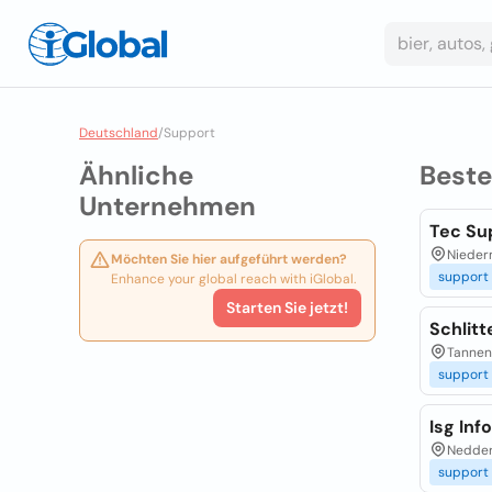
Deutschland
/
Support
Ähnliche
Best
Unternehmen
Tec Su
Nieder
Möchten Sie hier aufgeführt werden?
support
Enhance your global reach with iGlobal.
Starten Sie jetzt!
Schlit
Tannen
support
Isg In
Nedder
support