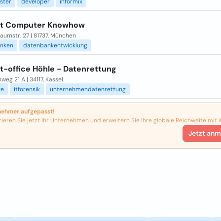
ister
developer
informix
rt Computer Knowhow
aumstr. 27 | 81737, München
nken
datenbankentwicklung
t-office Höhle - Datenrettung
weg 21 A | 34117, Kassel
te
itforensik
unternehmendatenrettung
nehmer aufgepasst!
rieren Sie jetzt Ihr Unternehmen und erweitern Sie Ihre globale Reichweite mit i
Jetzt anm