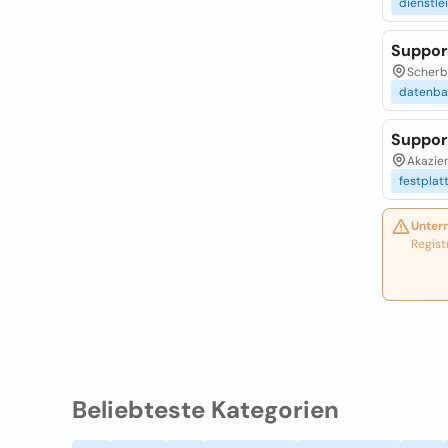
dienstle
Suppo
Scherb
datenba
Suppor
Akazien
festplat
Unter
Regist
Beliebteste Kategorien