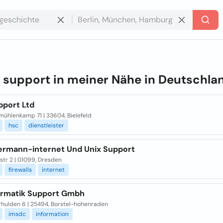
e
support in meiner Nähe in
Deutschla
pport Ltd
mühlenkamp 71 | 33604, Bielefeld
hsc
dienstleister
termann-internet Und Unix Support
str 2 | 01099, Dresden
firewalls
internet
formatik Support Gmbh
hulden 6 | 25494, Borstel-hohenraden
imsdc
information