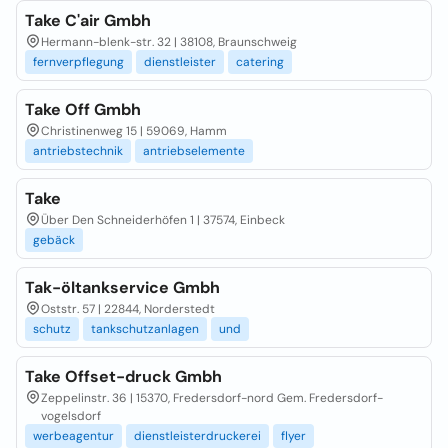
Take C'air Gmbh
Hermann-blenk-str. 32 | 38108, Braunschweig
fernverpflegung
dienstleister
catering
Take Off Gmbh
Christinenweg 15 | 59069, Hamm
antriebstechnik
antriebselemente
Take
Über Den Schneiderhöfen 1 | 37574, Einbeck
gebäck
Tak-öltankservice Gmbh
Oststr. 57 | 22844, Norderstedt
schutz
tankschutzanlagen
und
Take Offset-druck Gmbh
Zeppelinstr. 36 | 15370, Fredersdorf-nord Gem. Fredersdorf-
vogelsdorf
werbeagentur
dienstleisterdruckerei
flyer