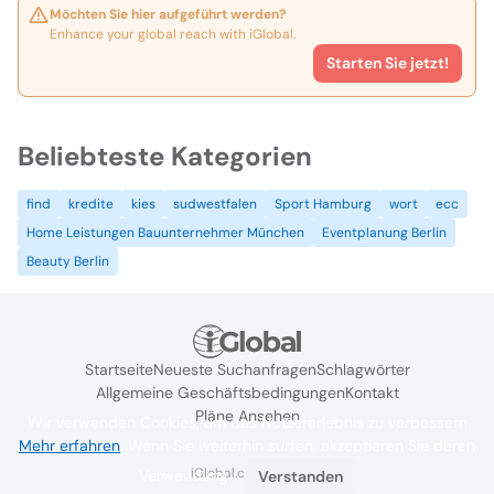
Möchten Sie hier aufgeführt werden?
Enhance your global reach with iGlobal.
Starten Sie jetzt!
Beliebteste Kategorien
find
kredite
kies
sudwestfalen
Sport Hamburg
wort
ecc
Home Leistungen Bauunternehmer München
Eventplanung Berlin
Beauty Berlin
Startseite
Neueste Suchanfragen
Schlagwörter
Allgemeine Geschäftsbedingungen
Kontakt
Pläne Ansehen
Wir verwenden Cookies, um das Nutzererlebnis zu verbessern
Mehr erfahren
. Wenn Sie weiterhin surfen, akzeptieren Sie deren
iGlobal.co @ 2024
Verwendung.
Verstanden