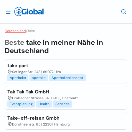
Deutschland
/
Take
Beste
take in meiner Nähe in
Deutschland
take.part
Söflinger Str. 248 | 89077, Ulm
Apotheke
apotake
Apothekenkonzept
Tak Tak Tak GmbH
Limbacher Strasse 34 | 09113, Chemnitz
Eventplanung
Health
Services
Take-off-reisen Gmbh
Dorotheenstr. 65 | 22301, Hamburg