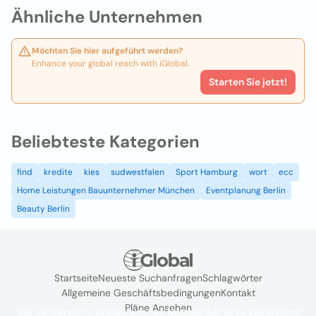
Ähnliche Unternehmen
Möchten Sie hier aufgeführt werden?
Enhance your global reach with iGlobal.
Starten Sie jetzt!
Beliebteste Kategorien
find
kredite
kies
sudwestfalen
Sport Hamburg
wort
ecc
Home Leistungen Bauunternehmer München
Eventplanung Berlin
Beauty Berlin
Startseite
Neueste Suchanfragen
Schlagwörter
Allgemeine Geschäftsbedingungen
Kontakt
Pläne Ansehen
Wir verwenden Cookies, um das Nutzererlebnis zu verbessern