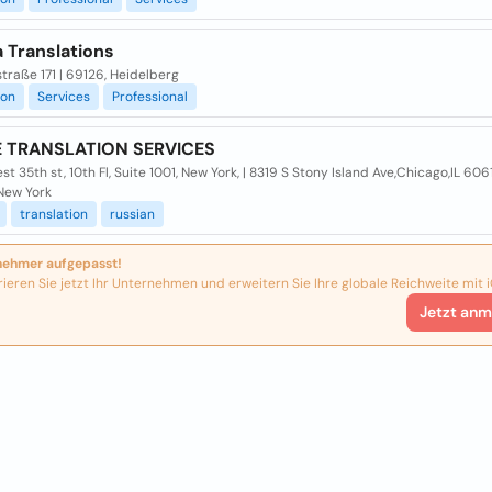
 Translations
traße 171 | 69126, Heidelberg
ion
Services
Professional
 TRANSLATION SERVICES
st 35th st, 10th Fl, Suite 1001, New York, | 8319 S Stony Island Ave,Chicago,IL 6061
 New York
translation
russian
nehmer aufgepasst!
rieren Sie jetzt Ihr Unternehmen und erweitern Sie Ihre globale Reichweite mit i
Jetzt anm