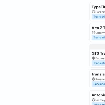
TypeTi
Harkor
Translat
A to Z
Unterm
Translat
GTS Tr
Endenic
Translat
transla
Kröger
Services
Antoni
Niemey
Translat