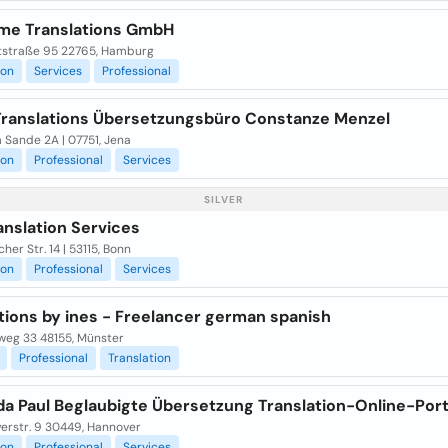
me Translations GmbH
tstraße 95 22765, Hamburg
ion
Services
Professional
 Translations Übersetzungsbüro Constanze Menzel
 Sande 2A | 07751, Jena
ion
Professional
Services
SILVER
anslation Services
her Str. 14 | 53115, Bonn
ion
Professional
Services
tions by ines - Freelancer german spanish
weg 33 48155, Münster
Professional
Translation
da Paul Beglaubigte Übersetzung Translation-Online-Port
erstr. 9 30449, Hannover
ion
Professional
Services