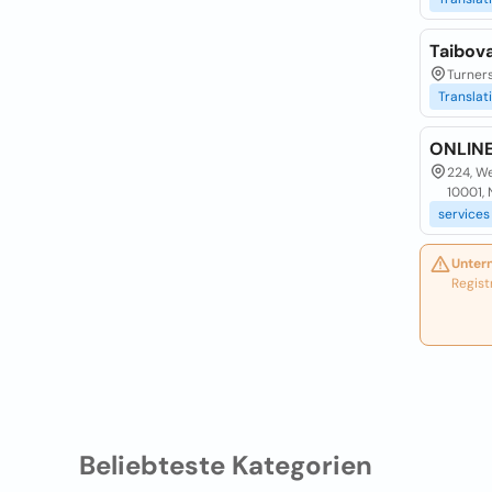
Taibova
Turners
Translat
ONLINE
224, We
10001,
services
Unter
Regist
Beliebteste Kategorien