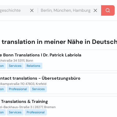
e
translation in meiner Nähe in
Deutsch
 Bonn Translations I Dr. Patrick Labriola
chstraße 34 53111, Bonn
ion
Services
Relations
ontact translations - Übersetzungsbüro
lkampstraße 110 47803, Krefeld
ion
Professional
Services
Translations & Training
l-Backhaus-Straße 3 | 28277, Bremen
ion
Services
Professional