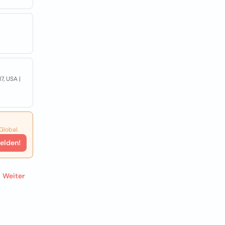
7, USA |
Global.
elden!
Weiter