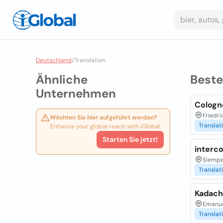
Deutschland
/
Translation
Ähnliche
Best
Unternehmen
Cologne
Friedri
Möchten Sie hier aufgeführt werden?
Translat
Enhance your global reach with iGlobal.
Starten Sie jetzt!
interc
Siempe
Translat
Kadach 
Emanue
Translat