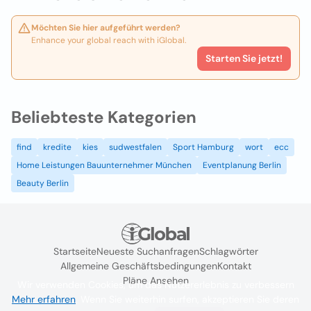
Möchten Sie hier aufgeführt werden?
Enhance your global reach with iGlobal.
Starten Sie jetzt!
Beliebteste Kategorien
find
kredite
kies
sudwestfalen
Sport Hamburg
wort
ecc
Home Leistungen Bauunternehmer München
Eventplanung Berlin
Beauty Berlin
Startseite
Neueste Suchanfragen
Schlagwörter
Allgemeine Geschäftsbedingungen
Kontakt
Pläne Ansehen
Wir verwenden Cookies, um das Nutzererlebnis zu verbessern
Mehr erfahren
. Wenn Sie weiterhin surfen, akzeptieren Sie deren