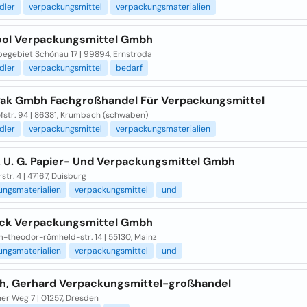
dler
verpackungsmittel
verpackungsmaterialien
ol Verpackungsmittel Gmbh
egebiet Schönau 17 | 99894, Ernstroda
dler
verpackungsmittel
bedarf
Pak Gmbh Fachgroßhandel Für Verpackungsmittel
fstr. 94 | 86381, Krumbach (schwaben)
dler
verpackungsmittel
verpackungsmaterialien
. U. G. Papier- Und Verpackungsmittel Gmbh
str. 4 | 47167, Duisburg
ungsmaterialien
verpackungsmittel
und
ack Verpackungsmittel Gmbh
m-theodor-römheld-str. 14 | 55130, Mainz
ungsmaterialien
verpackungsmittel
und
ch, Gerhard Verpackungsmittel-großhandel
er Weg 7 | 01257, Dresden