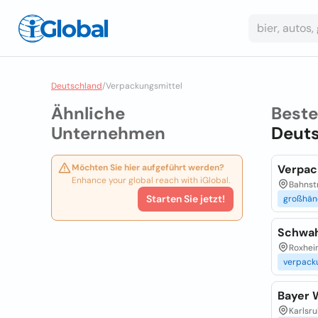
Deutschland
/
Verpackungsmittel
Ähnliche
Best
Unternehmen
Deut
Möchten Sie hier aufgeführt werden?
Verpac
Enhance your global reach with iGlobal.
Bahnstr
Starten Sie jetzt!
großhän
Schwah
Roxheim
verpack
Bayer 
Karlsru