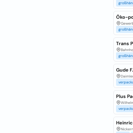
großhän
Öko-po
Gewerb
großhän
Trans 
Bahnho
großhän
Gude F
Daimler
verpack
Plus P
Wilhel
verpack
Heinri
Nickern