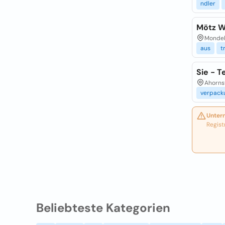
ndler
Mötz W
Mondel
aus
t
Sie - 
Ahornst
verpack
Unter
Regist
Beliebteste Kategorien