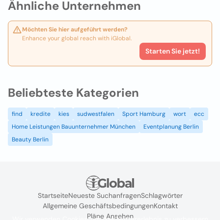
Ähnliche Unternehmen
Möchten Sie hier aufgeführt werden?
Enhance your global reach with iGlobal.
Starten Sie jetzt!
Beliebteste Kategorien
find
kredite
kies
sudwestfalen
Sport Hamburg
wort
ecc
Home Leistungen Bauunternehmer München
Eventplanung Berlin
Beauty Berlin
Startseite
Neueste Suchanfragen
Schlagwörter
Allgemeine Geschäftsbedingungen
Kontakt
Pläne Ansehen
Wir verwenden Cookies, um das Nutzererlebnis zu verbessern