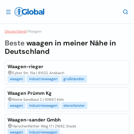
Deutschland
/
Waagen
Beste
waagen in meiner Nähe in
Deutschland
Waagen-rieger
Eyber Str. 15a | 91522, Ansbach
waagen
industriewaagen
großhändler
Waagen Prümm Kg
Kleine Sandkaul 2 | 50667, Kõln
waagen
industriewaagen
dienstleister
Waagen-sander Gmbh
Harschenflether Weg 17 | 21682, Stade
waagen
industriewaagen