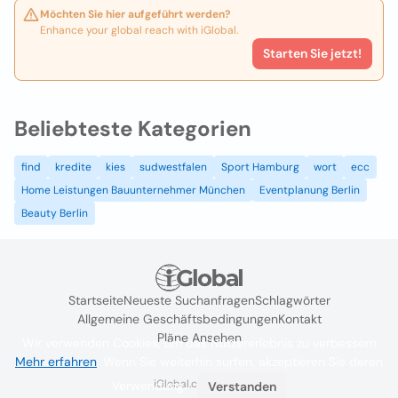
Möchten Sie hier aufgeführt werden?
Enhance your global reach with iGlobal.
Starten Sie jetzt!
Beliebteste Kategorien
find
kredite
kies
sudwestfalen
Sport Hamburg
wort
ecc
Home Leistungen Bauunternehmer München
Eventplanung Berlin
Beauty Berlin
Startseite
Neueste Suchanfragen
Schlagwörter
Allgemeine Geschäftsbedingungen
Kontakt
Pläne Ansehen
Wir verwenden Cookies, um das Nutzererlebnis zu verbessern
Mehr erfahren
. Wenn Sie weiterhin surfen, akzeptieren Sie deren
iGlobal.co @ 2024
Verwendung.
Verstanden