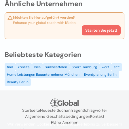
Ähnliche Unternehmen
Möchten Sie hier aufgeführt werden?
Enhance your global reach with iGlobal.
Starten Sie jetzt!
Beliebteste Kategorien
find
kredite
kies
sudwestfalen
Sport Hamburg
wort
ecc
Home Leistungen Bauunternehmer München
Eventplanung Berlin
Beauty Berlin
Startseite
Neueste Suchanfragen
Schlagwörter
Allgemeine Geschäftsbedingungen
Kontakt
Pläne Ansehen
Wir verwenden Cookies, um das Nutzererlebnis zu verbessern