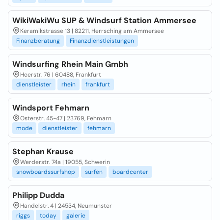
WikiWakiWu SUP & Windsurf Station Ammersee
Keramikstrasse 13 | 82211, Herrsching am Ammersee
Finanzberatung
Finanzdienstleistungen
Windsurfing Rhein Main Gmbh
Heerstr. 76 | 60488, Frankfurt
dienstleister
rhein
frankfurt
Windsport Fehmarn
Osterstr. 45-47 | 23769, Fehmarn
mode
dienstleister
fehmarn
Stephan Krause
Werderstr. 74a | 19055, Schwerin
snowboardssurfshop
surfen
boardcenter
Philipp Dudda
Händelstr. 4 | 24534, Neumünster
riggs
today
galerie