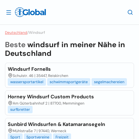
Deutschland
/
Windsurf
Beste
windsurf in meiner Nähe in
Deutschland
Windsurf Fornells
Schulstr. 46 | 35447, Reiskirchen
wassersportartikel
schwimmsportgeräte
segelmachereien
Horney Windsurf Custom Products
Am Güterbahnhof 2 | 87700, Memmingen
surfbretter
Sunbird Windsurfen & Katamaransegeln
Mühlstraße 7 | 97440, Werneck
Sport
Sportvereine
Freizeit