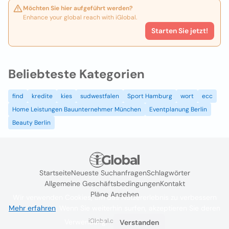
Möchten Sie hier aufgeführt werden?
Enhance your global reach with iGlobal.
Starten Sie jetzt!
Beliebteste Kategorien
find
kredite
kies
sudwestfalen
Sport Hamburg
wort
ecc
Home Leistungen Bauunternehmer München
Eventplanung Berlin
Beauty Berlin
Startseite
Neueste Suchanfragen
Schlagwörter
Allgemeine Geschäftsbedingungen
Kontakt
Pläne Ansehen
Wir verwenden Cookies, um das Nutzererlebnis zu verbessern
Mehr erfahren
. Wenn Sie weiterhin surfen, akzeptieren Sie deren
iGlobal.co @ 2024
Verwendung.
Verstanden