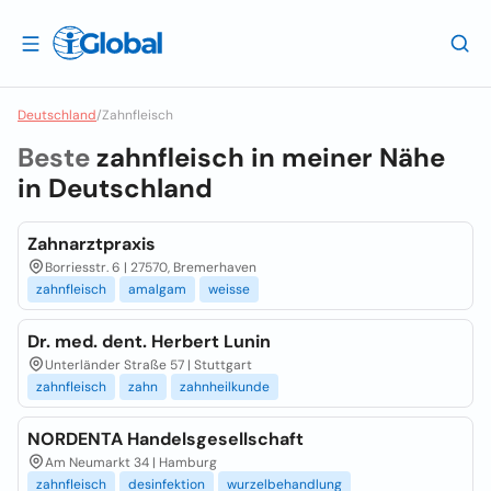
Deutschland
/
Zahnfleisch
Beste
zahnfleisch in meiner Nähe
in
Deutschland
Zahnarztpraxis
Borriesstr. 6 | 27570, Bremerhaven
zahnfleisch
amalgam
weisse
Dr. med. dent. Herbert Lunin
Unterländer Straße 57 | Stuttgart
zahnfleisch
zahn
zahnheilkunde
NORDENTA Handelsgesellschaft
Am Neumarkt 34 | Hamburg
zahnfleisch
desinfektion
wurzelbehandlung