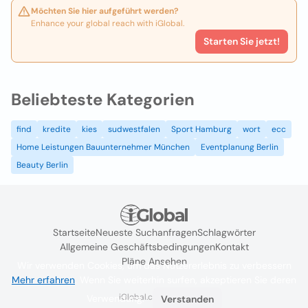
Möchten Sie hier aufgeführt werden?
Enhance your global reach with iGlobal.
Starten Sie jetzt!
Beliebteste Kategorien
find
kredite
kies
sudwestfalen
Sport Hamburg
wort
ecc
Home Leistungen Bauunternehmer München
Eventplanung Berlin
Beauty Berlin
Startseite
Neueste Suchanfragen
Schlagwörter
Allgemeine Geschäftsbedingungen
Kontakt
Pläne Ansehen
Wir verwenden Cookies, um das Nutzererlebnis zu verbessern
Mehr erfahren
. Wenn Sie weiterhin surfen, akzeptieren Sie deren
iGlobal.co @ 2024
Verwendung.
Verstanden