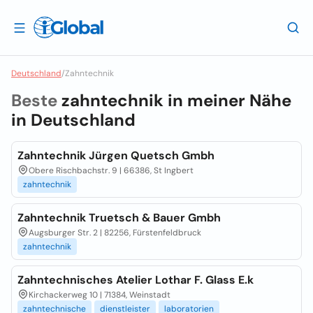
Deutschland
/
Zahntechnik
Beste
zahntechnik in meiner Nähe
in
Deutschland
Zahntechnik Jürgen Quetsch Gmbh
Obere Rischbachstr. 9 | 66386, St Ingbert
zahntechnik
Zahntechnik Truetsch & Bauer Gmbh
Augsburger Str. 2 | 82256, Fürstenfeldbruck
zahntechnik
Zahntechnisches Atelier Lothar F. Glass E.k
Kirchackerweg 10 | 71384, Weinstadt
zahntechnische
dienstleister
laboratorien