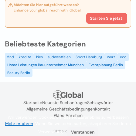
Möchten Sie hier aufgeführt werden?
Enhance your global reach with iGlobal.
Starten Sie jetzt!
Beliebteste Kategorien
find
kredite
kies
sudwestfalen
Sport Hamburg
wort
ecc
Home Leistungen Bauunternehmer München
Eventplanung Berlin
Beauty Berlin
Startseite
Neueste Suchanfragen
Schlagwörter
Allgemeine Geschäftsbedingungen
Kontakt
Pläne Ansehen
Wir verwenden Cookies, um das Nutzererlebnis zu verbessern
Mehr erfahren
. Wenn Sie weiterhin surfen, akzeptieren Sie deren
iGlobal.co @ 2024
Verwendung.
Verstanden