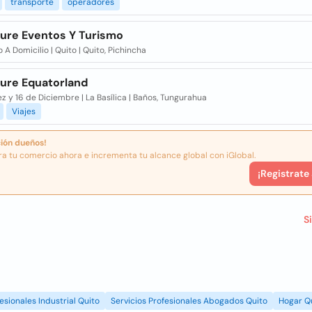
transporte
operadores
ure Eventos Y Turismo
o A Domicilio | Quito | Quito, Pichincha
ure Equatorland
z y 16 de Diciembre | La Basílica | Baños, Tungurahua
Viajes
ión dueños!
ra tu comercio ahora e incrementa tu alcance global con iGlobal.
¡Registrate
S
esionales Industrial Quito
Servicios Profesionales Abogados Quito
Hogar Q