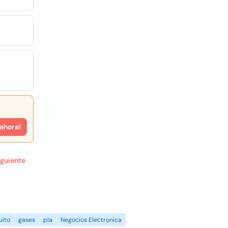
 ahora!
iguiente
uito
gases
pla
Negocios Electronica