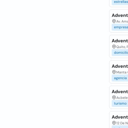
estrellas
Advent
Av. Ama
empresa
Advent
Quito, 
domicili
Adventu
Manta O
agencia
Advent
Av.bele
turismo
Advent
12 De N