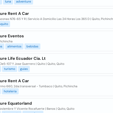
luna
adventure
ure Rent A Car
zonas N76-65 Y R | Servicio A Domicilio Las 24 Horas Los 365 D | Quito, Pichinch
quito
ure Eventos
Pichincha
os
alimentos
bebidas
re Life Ecuador Cia. Lt
e5-107 Y Jose Guerrero | Quito | Quito, Quito
turismo
guias
ure Rent A Car
rmo 660, 2da.transversal - Tumbaco | Quito, Pichincha
hoteleria
ure Equatorland
oviembre Y Vicente Rocafuerte | Banos | Quito, Quito