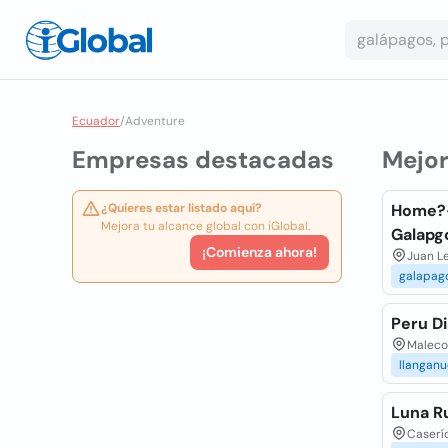
Ecuador
/
Adventure
Empresas destacadas
Mejo
¿Quieres estar listado aquí?
Home?-
Mejora tu alcance global con iGlobal.
Galapg
¡Comienza ahora!
Juan Le
galapag
Peru D
Malecon
llangan
Luna R
Caserí