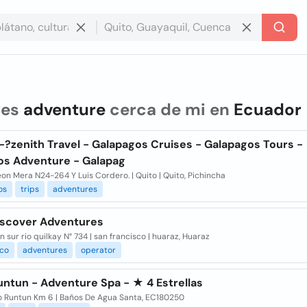
res
adventure
cerca de mi en
Ecuador
?zenith Travel - Galapagos Cruises - Galapagos Tours -
os Adventure - Galapag
on Mera N24-264 Y Luis Cordero. | Quito | Quito, Pichincha
os
trips
adventures
iscover Adventures
 sur rio quilkay N° 734 | san francisco | huaraz, Huaraz
uco
adventures
operator
untun - Adventure Spa - ★ 4 Estrellas
o Runtun Km 6 | Baños De Agua Santa, EC180250