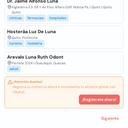
Dr. Jaime Alfonso Luna
Inglaterra E3-58 Y Av. Eloy Alfaro Edif. Noboa Ps. | Quito | Quito,
Quito
clinicas
farmacias
hospitales
Hosteråa Luz De Luna
Quito, Pichincha
turismo
hoteleria
Arevalo Luna Ruth Odont
Portete 3724 | Guayaquil, Guayas
salud
¡Atención dueños!
Registra tu comercio ahora e incrementa tu alcance global con
iGlobal.
¡Registrate ahora!
Siguiente