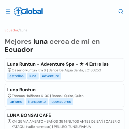
Ecuador
/
Luna
Mejores
luna
cerca de mi en
Ecuador
Luna Runtun - Adventure Spa - ★ 4 Estrellas
Caserío Runtun Km 6 | Baños De Agua Santa, EC180250
estrellas
luna
adventure
Luna Runtun
Thomas Halflants 6-30 | Banos | Quito, Quito
turismo
transporte
operadores
LUNA BONSAI CAFÉ
KM. 25 VIA AMBATO - BAÑOS (15 MINUTOS ANTES DE BAÑ | CASERIO
YATAQUI (valle hermoso) | PELILEO, TUNGURAHUA