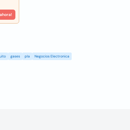
 ahora!
uito
gases
pla
Negocios Electronica