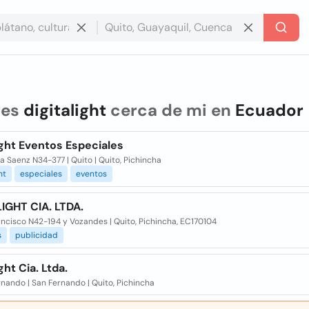
res
digitalight
cerca de mi en
Ecuador
ight Eventos Especiales
 Saenz N34-377 | Quito | Quito, Pichincha
ht
especiales
eventos
IGHT CIA. LTDA.
ncisco N42-194 y Vozandes | Quito, Pichincha, EC170104
s
publicidad
ght Cia. Ltda.
nando | San Fernando | Quito, Pichincha