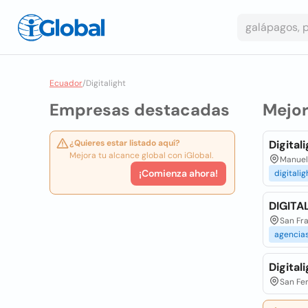
Ecuador
/
Digitalight
Empresas destacadas
Mejo
¿Quieres estar listado aquí?
Digital
Mejora tu alcance global con iGlobal.
Manuela
¡Comienza ahora!
digitalig
DIGITAL
San Fra
agencia
Digitali
San Fer