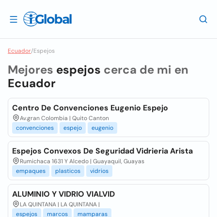
Ecuador
/
Espejos
Mejores
espejos
cerca de mi en
Ecuador
Centro De Convenciones Eugenio Espejo
Av.gran Colombia | Quito Canton
convenciones
espejo
eugenio
Espejos Convexos De Seguridad Vidrieria Arista
Rumichaca 1631 Y Alcedo | Guayaquil, Guayas
empaques
plasticos
vidrios
ALUMINIO Y VIDRIO VIALVID
LA QUINTANA | LA QUINTANA |
espejos
marcos
mamparas