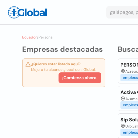
Ecuador
/
Personal
Empresas destacadas
Busc
¿Quieres estar listado aquí?
PERSON
Mejora tu alcance global con iGlobal.
Av.repu
¡Comienza ahora!
empleos
Activa
Av.amaz
empleos
Sip Sol
Urb.val
empleos