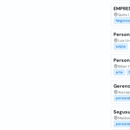
EMPRE
Quito |
Negocio
Persona
Luis Ur
solpia
Person
Bilian 
arte
Gerenc
Avs.rep
persona
Segusu
Maldona
persona