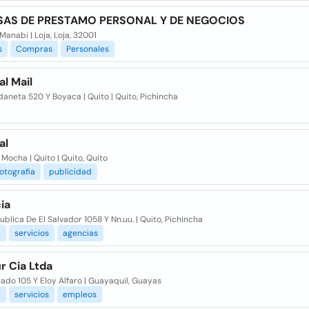
SAS DE PRESTAMO PERSONAL Y DE NEGOCIOS
 Manabi | Loja, Loja, 32001
s
Compras
Personales
l Mail
daneta 520 Y Boyaca | Quito | Quito, Pichincha
al
Y Mocha | Quito | Quito, Quito
fotografia
publicidad
ia
ublica De El Salvador 1058 Y Nn.uu. | Quito, Pichincha
l
servicios
agencias
r Cia Ltda
do 105 Y Eloy Alfaro | Guayaquil, Guayas
l
servicios
empleos