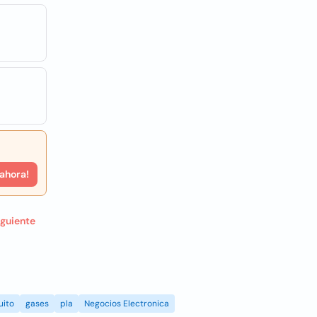
 ahora!
iguiente
uito
gases
pla
Negocios Electronica