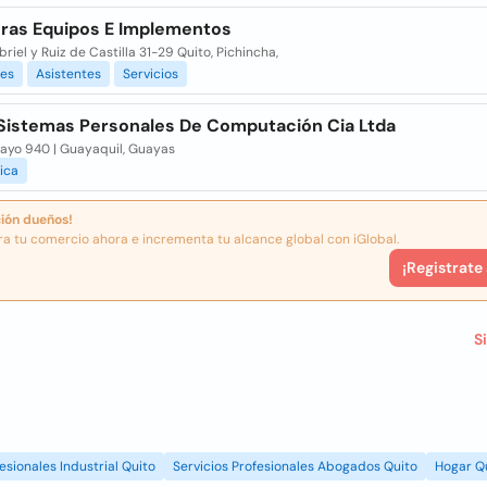
uras Equipos E Implementos
riel y Ruiz de Castilla 31-29 Quito, Pichincha,
les
Asistentes
Servicios
 Sistemas Personales De Computación Cia Ltda
ayo 940 | Guayaquil, Guayas
ica
ión dueños!
ra tu comercio ahora e incrementa tu alcance global con iGlobal.
¡Registrate
S
esionales Industrial Quito
Servicios Profesionales Abogados Quito
Hogar Q