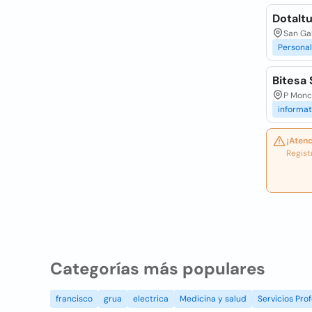
Dotalt
San Gab
Persona
Bitesa
P Monc
informat
¡Atenc
Regist
Categorías más populares
francisco
grua
electrica
Medicina y salud
Servicios Prof