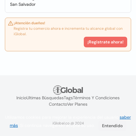
San Salvador
¡Atención dueños!
Registra tu comercio ahora e incrementa tu alcance global con
iGlobal.
¡Registrate ahora!
Inicio
Ultimas Búsquedas
Tags
Términos Y Condiciones
Contacto
Ver Planes
Utilizamos cookies para mejorar la experiencia del usuario
saber
iGlobal.co @ 2024
más
. Si continúa navegando acepta su uso.
Entendido