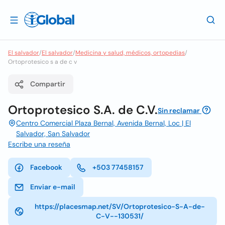
El salvador
/
El salvador
/
Medicina y salud, médicos, ortopedias
/
Ortoprotesico s a de c v
Compartir
Ortoprotesico S.A. de C.V.
Sin reclamar
Centro Comercial Plaza Bernal, Avenida Bernal, Loc | El
Salvador, San Salvador
Escribe una reseña
Facebook
+503 77458157
Enviar e-mail
https://placesmap.net/SV/Ortoprotesico-S-A-de-
C-V--130531/