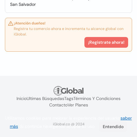
San Salvador
¡Atención dueños!
Registra tu comercio ahora e incrementa tu alcance global con
iGlobal.
¡Registrate ahora!
Inicio
Ultimas Búsquedas
Tags
Términos Y Condiciones
Contacto
Ver Planes
Utilizamos cookies para mejorar la experiencia del usuario
saber
iGlobal.co @ 2024
más
. Si continúa navegando acepta su uso.
Entendido