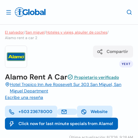
El salvador
/
San miguel
/
Hoteles y viajes, alquiler de coches
/
Alamo rent a car 2
Compartir
YEXT
Alamo Rent A Car
Propietario verificado
Hotel Tropico Inn Ave Roosevelt Sur 303 San Miguel, San
Miguel Department
Escribe una reseña
+503 23678000
Website
Click now for last minute specials from Alamo!
Última actualización: 8/7/26, 9:28 AM