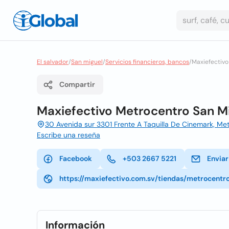
El salvador
/
San miguel
/
Servicios financieros, bancos
/
Maxiefectivo
Compartir
Maxiefectivo Metrocentro San M
30 Avenida sur 3301 Frente A Taquilla De Cinemark, Me
Escribe una reseña
Facebook
+503 2667 5221
Enviar
https://maxiefectivo.com.sv/tiendas/metrocent
Información