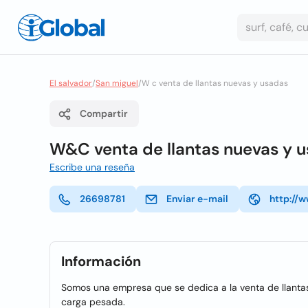
El salvador
/
San miguel
/
W c venta de llantas nuevas y usadas
Compartir
W&C venta de llantas nuevas y 
Escribe una reseña
26698781
Enviar e-mail
http://
Información
Somos una empresa que se dedica a la venta de llanta
carga pesada.