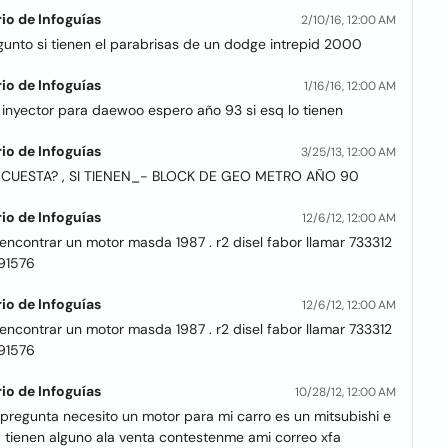
io de Infoguías
2/10/16, 12:00 AM
gunto si tienen el parabrisas de un dodge intrepid 2000
io de Infoguías
1/16/16, 12:00 AM
 inyector para daewoo espero año 93 si esq lo tienen
io de Infoguías
3/25/13, 12:00 AM
CUESTA? , SI TIENEN_- BLOCK DE GEO METRO AÑO 90
io de Infoguías
12/6/12, 12:00 AM
encontrar un motor masda 1987 . r2 disel fabor llamar 733312
91576
io de Infoguías
12/6/12, 12:00 AM
encontrar un motor masda 1987 . r2 disel fabor llamar 733312
91576
io de Infoguías
10/28/12, 12:00 AM
 pregunta necesito un motor para mi carro es un mitsubishi e
5 tienen alguno ala venta contestenme ami correo xfa