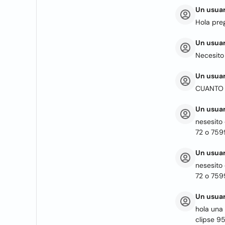
Un usuar
Hola pre
Un usuar
Necesito
Un usuar
CUANTO 
Un usuar
nesesito 
72 o 759
Un usuar
nesesito 
72 o 759
Un usuar
hola una
clipse 9