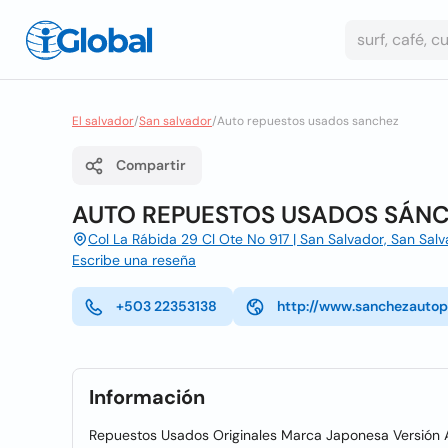
El salvador
/
San salvador
/
Auto repuestos usados sanchez
Compartir
AUTO REPUESTOS USADOS SÁN
Col La Rábida 29 Cl Ote No 917 | San Salvador, San Sal
Escribe una reseña
+503 22353138
http://www.sanchezautop
Información
Repuestos Usados Originales Marca Japonesa Versión Am