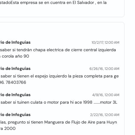
tadoEsta empresa se en cuentra en El Salvador , en la
io de Infoguías
10/2/17, 12:00 AM
saber si tendrán chapa electrica de cierre central izquierda
a corola año 90
io de Infoguías
6/26/16, 12:00 AM
saber si tienen el espejo izquierdo la pieza completa para ge
96. 78403766
io de Infoguías
4/9/16, 12:00 AM
saber si tuinen culata o motor para hi ace 1998 .......motor 3L
io de Infoguías
2/22/16, 12:00 AM
ías, pregunto si tienen Manguera de Flujo de Aire para Huyn
tra 2000