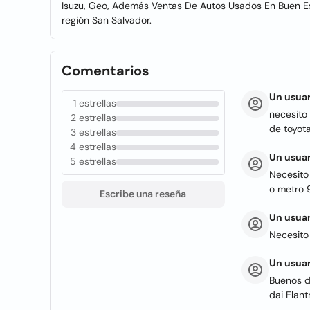
Isuzu, Geo, Además Ventas De Autos Usados En Buen Es
región San Salvador.
Comentarios
Un usuar
1 estrellas
necesito 
2 estrellas
de toyot
3 estrellas
4 estrellas
Un usuar
5 estrellas
Necesito 
o metro 
Escribe una reseña
Un usuar
Necesito 
Un usuar
Buenos d
dai Elan