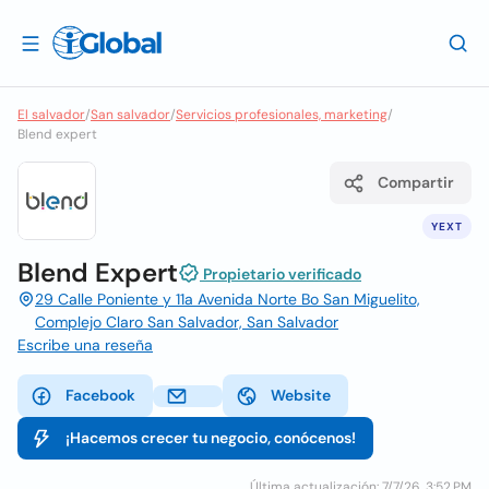
El salvador
/
San salvador
/
Servicios profesionales, marketing
/
Blend expert
Compartir
YEXT
Blend Expert
Propietario verificado
29 Calle Poniente y 11a Avenida Norte Bo San Miguelito,
Complejo Claro San Salvador, San Salvador
Escribe una reseña
Facebook
Website
¡Hacemos crecer tu negocio, conócenos!
Última actualización: 7/7/26, 3:52 PM