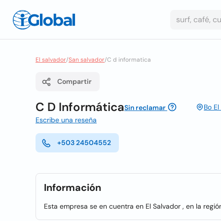
El salvador
/
San salvador
/
C d informatica
Compartir
C D Informática
Bo El
Sin reclamar
Escribe una reseña
+503 24504552
Información
Esta empresa se en cuentra en El Salvador , en la regi