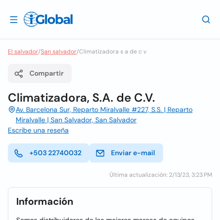
El salvador
/
San salvador
/
Climatizadora s a de c v
Compartir
Climatizadora, S.A. de C.V.
Av. Barcelona Sur, Reparto Miralvalle #227, S.S. | Reparto
Miralvalle | San Salvador, San Salvador
Escribe una reseña
+503 22740032
Enviar e-mail
Última actualización: 2/13/23, 3:23 PM
Información