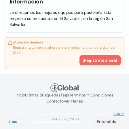
Información
Le ofrecemos los mejores equipos para pastelería.Esta
empresa se en cuentra en El Salvador , en la región San
Salvador.
¡Atención dueños!
Registra tu comercio ahora e incrementa tu alcance global con
iGlobal.
¡Registrate ahora!
Inicio
Ultimas Búsquedas
Tags
Términos Y Condiciones
Contacto
Ver Planes
Utilizamos cookies para mejorar la experiencia del usuario
saber
iGlobal.co @ 2024
más
. Si continúa navegando acepta su uso.
Entendido