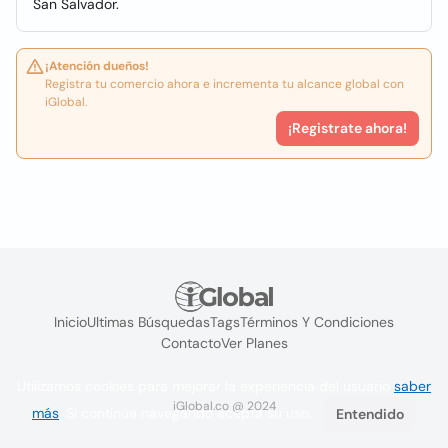
San Salvador.
¡Atención dueños!
Registra tu comercio ahora e incrementa tu alcance global con
iGlobal.
¡Registrate ahora!
Inicio
Ultimas Búsquedas
Tags
Términos Y Condiciones
Contacto
Ver Planes
Utilizamos cookies para mejorar la experiencia del usuario
saber
iGlobal.co @ 2024
más
. Si continúa navegando acepta su uso.
Entendido