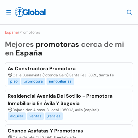
Espana
/
Promotoras
Mejores
promotoras
cerca de mi
en
España
Av Constructora Promotora
Calle Buenavista (rotonda Galp) Santa Fe | 18320, Santa Fe
piso
promotora
inmobiliarias
Residencial Avenida Del Sotillo - Promotora
Inmobiliaria En Ávila Y Segovia
Bajada don Alonso, 8 Local | 05003, Ávila (capital)
alquiler
ventas
garajes
Chance Azafatas Y Promotoras
Calle Getafe, 13 | 28941, Fuenlabrada