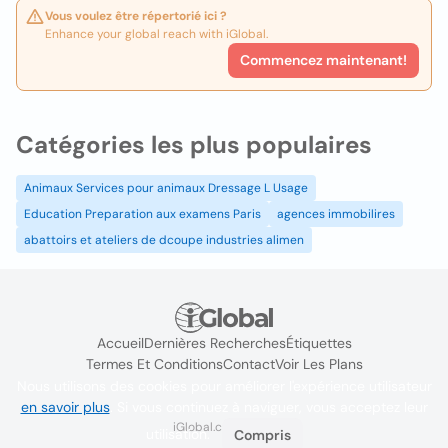
Vous voulez être répertorié ici ?
Enhance your global reach with iGlobal.
Commencez maintenant!
Catégories les plus populaires
Animaux Services pour animaux Dressage L Usage
Education Preparation aux examens Paris
agences immobilires
abattoirs et ateliers de dcoupe industries alimen
Accueil
Dernières Recherches
Étiquettes
Termes Et Conditions
Contact
Voir Les Plans
Nous utilisons des cookies pour améliorer l'expérience utilisateur
en savoir plus
. Si vous continuez à naviguer, vous acceptez leur
iGlobal.co @ 2024
utilisation.
Compris